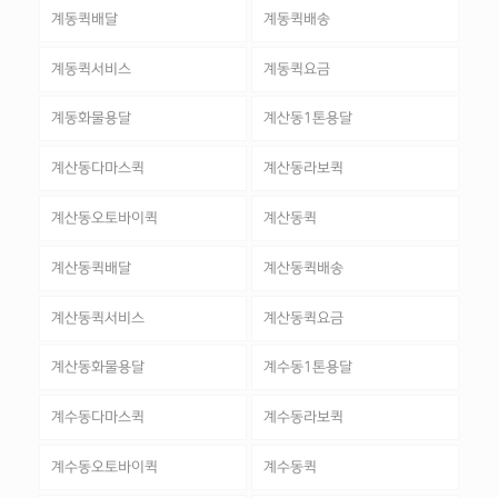
계동퀵배달
계동퀵배송
계동퀵서비스
계동퀵요금
계동화물용달
계산동1톤용달
계산동다마스퀵
계산동라보퀵
계산동오토바이퀵
계산동퀵
계산동퀵배달
계산동퀵배송
계산동퀵서비스
계산동퀵요금
계산동화물용달
계수동1톤용달
계수동다마스퀵
계수동라보퀵
계수동오토바이퀵
계수동퀵