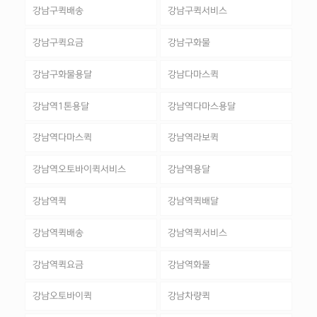
강남구퀵배송
강남구퀵서비스
강남구퀵요금
강남구화물
강남구화물용달
강남다마스퀵
강남역1톤용달
강남역다마스용달
강남역다마스퀵
강남역라보퀵
강남역오토바이퀵서비스
강남역용달
강남역퀵
강남역퀵배달
강남역퀵배송
강남역퀵서비스
강남역퀵요금
강남역화물
강남오토바이퀵
강남차량퀵