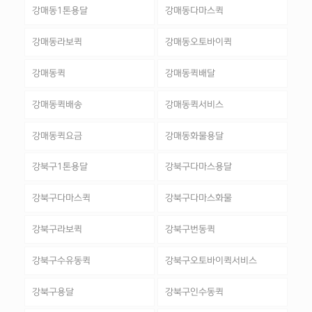
강매동1톤용달
강매동다마스퀵
강매동라보퀵
강매동오토바이퀵
강매동퀵
강매동퀵배달
강매동퀵배송
강매동퀵서비스
강매동퀵요금
강매동화물용달
강북구1톤용달
강북구다마스용달
강북구다마스퀵
강북구다마스화물
강북구라보퀵
강북구번동퀵
강북구수유동퀵
강북구오토바이퀵서비스
강북구용달
강북구인수동퀵