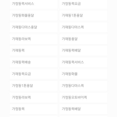
가장동퀵서비스
가장동퀵요금
가장동화물용달
가재동1톤용달
가재동다마스용달
가재동다마스퀵
가재동라보퀵
가재동용달
가재동퀵
가재동퀵배달
가재동퀵배송
가재동퀵서비스
가재동퀵요금
가재동화물
가정동1톤용달
가정동다마스퀵
가정동라보퀵
가정동오토바이퀵
가정동퀵
가정동퀵배달