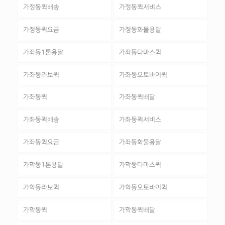
가정동퀵배송
가정동퀵서비스
가정동퀵요금
가정동화물용달
가좌동1톤용달
가좌동다마스퀵
가좌동라보퀵
가좌동오토바이퀵
가좌동퀵
가좌동퀵배달
가좌동퀵배송
가좌동퀵서비스
가좌동퀵요금
가좌동화물용달
가학동1톤용달
가학동다마스퀵
가학동라보퀵
가학동오토바이퀵
가학동퀵
가학동퀵배달