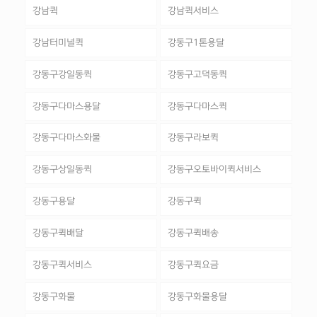
강남퀵
강남퀵서비스
강남터미널퀵
강동구1톤용달
강동구강일동퀵
강동구고덕동퀵
강동구다마스용달
강동구다마스퀵
강동구다마스화물
강동구라보퀵
강동구상일동퀵
강동구오토바이퀵서비스
강동구용달
강동구퀵
강동구퀵배달
강동구퀵배송
강동구퀵서비스
강동구퀵요금
강동구화물
강동구화물용달