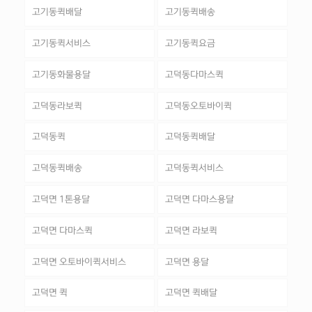
고기동퀵배달
고기동퀵배송
고기동퀵서비스
고기동퀵요금
고기동화물용달
고덕동다마스퀵
고덕동라보퀵
고덕동오토바이퀵
고덕동퀵
고덕동퀵배달
고덕동퀵배송
고덕동퀵서비스
고덕면 1톤용달
고덕면 다마스용달
고덕면 다마스퀵
고덕면 라보퀵
고덕면 오토바이퀵서비스
고덕면 용달
고덕면 퀵
고덕면 퀵배달