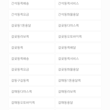
간석동퀵배송
간석동퀵서비스
간석동퀵요금
간석동화물용달
갈곶동1톤용달
갈곶동다마스퀵
갈곶동라보퀵
갈곶동오토바이퀵
갈곶동퀵
갈곶동퀵배달
갈곶동퀵배송
갈곶동퀵서비스
갈곶동퀵요금
갈곶동화물용달
갈동구길동퀵
갈매동1톤용달퀵
갈매동다마스퀵
갈매동라보퀵
갈매동오토바이퀵
갈매동용달