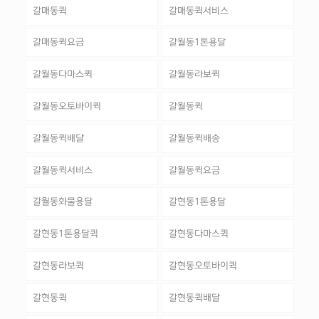
갈매동퀵
갈매동퀵서비스
갈매동퀵요금
갈월동1톤용달
갈월동다마스퀵
갈월동라보퀵
갈월동오토바이퀵
갈월동퀵
갈월동퀵배달
갈월동퀵배송
갈월동퀵서비스
갈월동퀵요금
갈월동화물용달
갈현동1톤용달
갈현동1톤용달퀵
갈현동다마스퀵
갈현동라보퀵
갈현동오토바이퀵
갈현동퀵
갈현동퀵배달