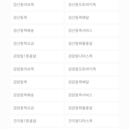
검산동라보퀵
검산동오토바이퀵
검산동퀵
검산동퀵배달
검산동퀵배송
검산동퀵서비스
검산동퀵요금
검산동화물용달
검암동1톤용달
검암동다마스퀵
검암동라보퀵
검암동오토바이퀵
검암동퀵
검암동퀵배달
검암동퀵배송
검암동퀵서비스
검암동퀵요금
검암동화물용달
견지동1톤용달
견지동다마스퀵