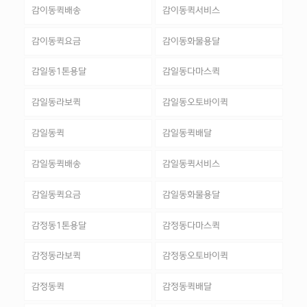
감이동퀵배송
감이동퀵서비스
감이동퀵요금
감이동화물용달
감일동1톤용달
감일동다마스퀵
감일동라보퀵
감일동오토바이퀵
감일동퀵
감일동퀵배달
감일동퀵배송
감일동퀵서비스
감일동퀵요금
감일동화물용달
감정동1톤용달
감정동다마스퀵
감정동라보퀵
감정동오토바이퀵
감정동퀵
감정동퀵배달