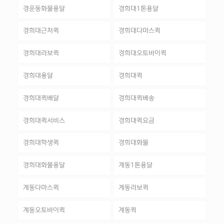
경운동화물용달
경희대1톤용달
경희대근처퀵
경희대다마스퀵
경희대라보퀵
경희대오토바이퀵
경희대용달
경희대퀵
경희대퀵배달
경희대퀵배송
경희대퀵서비스
경희대퀵요금
경희대학생퀵
경희대화물
경희대화물용달
계동1톤용달
계동다마스퀵
계동라보퀵
계동오토바이퀵
계동퀵