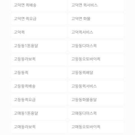
고덕면 퀵배송
고덕면 퀵서비스
고덕면 퀵요금
고덕면 화물
고덕퀵
고덕퀵서비스
고등동1톤용달
고등동다마스퀵
고등동라보퀵
고등동오토바이퀵
고등동퀵
고등동퀵배달
고등동퀵배송
고등동퀵서비스
고등동퀵요금
고등동화물용달
고매동1톤용달
고매동다마스퀵
고매동라보퀵
고매동오토바이퀵