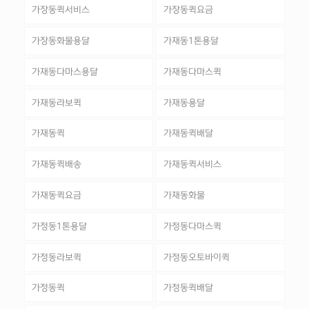
가장동퀵서비스
가장동퀵요금
가장동화물용달
가재동1톤용달
가재동다마스용달
가재동다마스퀵
가재동라보퀵
가재동용달
가재동퀵
가재동퀵배달
가재동퀵배송
가재동퀵서비스
가재동퀵요금
가재동화물
가정동1톤용달
가정동다마스퀵
가정동라보퀵
가정동오토바이퀵
가정동퀵
가정동퀵배달