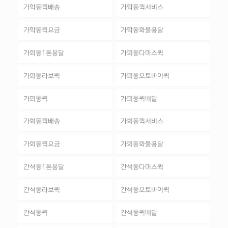
가학동퀵배송
가학동퀵서비스
가학동퀵요금
가학동화물용달
가회동1톤용달
가회동다마스퀵
가회동라보퀵
가회동오토바이퀵
가회동퀵
가회동퀵배달
가회동퀵배송
가회동퀵서비스
가회동퀵요금
가회동화물용달
간석동1톤용달
간석동다마스퀵
간석동라보퀵
간석동오토바이퀵
간석동퀵
간석동퀵배달