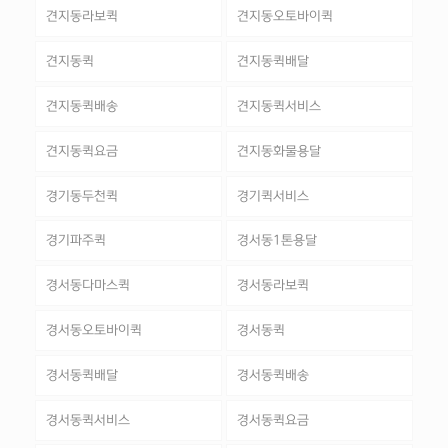
견지동라보퀵
견지동오토바이퀵
견지동퀵
견지동퀵배달
견지동퀵배송
견지동퀵서비스
견지동퀵요금
견지동화물용달
경기동두천퀵
경기퀵서비스
경기파주퀵
경서동1톤용달
경서동다마스퀵
경서동라보퀵
경서동오토바이퀵
경서동퀵
경서동퀵배달
경서동퀵배송
경서동퀵서비스
경서동퀵요금