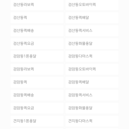
검산동라보퀵
검산동오토바이퀵
검산동퀵
검산동퀵배달
검산동퀵배송
검산동퀵서비스
검산동퀵요금
검산동화물용달
검암동1톤용달
검암동다마스퀵
검암동라보퀵
검암동오토바이퀵
검암동퀵
검암동퀵배달
검암동퀵배송
검암동퀵서비스
검암동퀵요금
검암동화물용달
견지동1톤용달
견지동다마스퀵