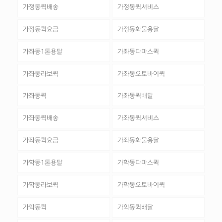
가정동퀵배송
가정동퀵서비스
가정동퀵요금
가정동화물용달
가좌동1톤용달
가좌동다마스퀵
가좌동라보퀵
가좌동오토바이퀵
가좌동퀵
가좌동퀵배달
가좌동퀵배송
가좌동퀵서비스
가좌동퀵요금
가좌동화물용달
가학동1톤용달
가학동다마스퀵
가학동라보퀵
가학동오토바이퀵
가학동퀵
가학동퀵배달