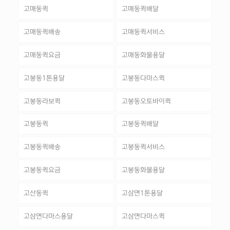
고매동퀵
고매동퀵배달
고매동퀵배송
고매동퀵서비스
고매동퀵요금
고매동화물용달
고봉동1톤용달
고봉동다마스퀵
고봉동라보퀵
고봉동오토바이퀵
고봉동퀵
고봉동퀵배달
고봉동퀵배송
고봉동퀵서비스
고봉동퀵요금
고봉동화물용달
고산동퀵
고삼면1톤용달
고삼면다마스용달
고삼면다마스퀵