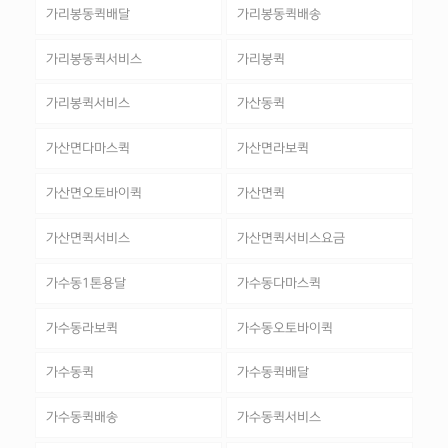
가리봉동퀵배달
가리봉동퀵배송
가리봉동퀵서비스
가리봉퀵
가리봉퀵서비스
가산동퀵
가산면다마스퀵
가산면라보퀵
가산면오토바이퀵
가산면퀵
가산면퀵서비스
가산면퀵서비스요금
가수동1톤용달
가수동다마스퀵
가수동라보퀵
가수동오토바이퀵
가수동퀵
가수동퀵배달
가수동퀵배송
가수동퀵서비스