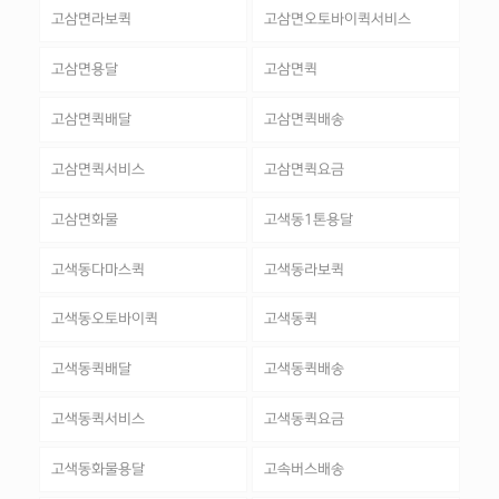
고삼면라보퀵
고삼면오토바이퀵서비스
고삼면용달
고삼면퀵
고삼면퀵배달
고삼면퀵배송
고삼면퀵서비스
고삼면퀵요금
고삼면화물
고색동1톤용달
고색동다마스퀵
고색동라보퀵
고색동오토바이퀵
고색동퀵
고색동퀵배달
고색동퀵배송
고색동퀵서비스
고색동퀵요금
고색동화물용달
고속버스배송