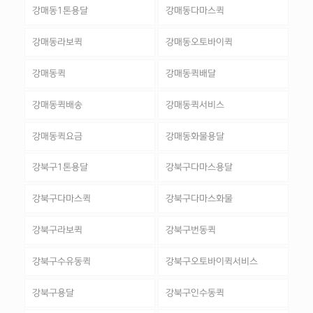
강매동1톤용달
강매동다마스퀵
강매동라보퀵
강매동오토바이퀵
강매동퀵
강매동퀵배달
강매동퀵배송
강매동퀵서비스
강매동퀵요금
강매동화물용달
강북구1톤용달
강북구다마스용달
강북구다마스퀵
강북구다마스화물
강북구라보퀵
강북구번동퀵
강북구수유동퀵
강북구오토바이퀵서비스
강북구용달
강북구인수동퀵