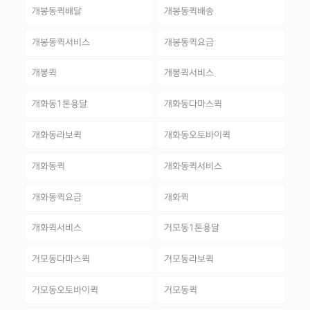
개봉동퀵배달
개봉동퀵배송
개봉동퀵서비스
개봉동퀵요금
개봉퀵
개봉퀵서비스
개화동1톤용달
개화동다마스퀵
개화동라보퀵
개화동오토바이퀵
개화동퀵
개화동퀵서비스
개화동퀵요금
개화퀵
개화퀵서비스
거모동1톤용달
거모동다마스퀵
거모동라보퀵
거모동오토바이퀵
거모동퀵