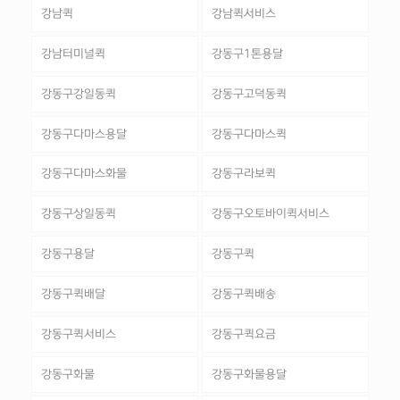
강남퀵
강남퀵서비스
강남터미널퀵
강동구1톤용달
강동구강일동퀵
강동구고덕동퀵
강동구다마스용달
강동구다마스퀵
강동구다마스화물
강동구라보퀵
강동구상일동퀵
강동구오토바이퀵서비스
강동구용달
강동구퀵
강동구퀵배달
강동구퀵배송
강동구퀵서비스
강동구퀵요금
강동구화물
강동구화물용달