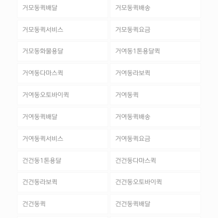
거모동퀵배달
거모동퀵배송
거모동퀵서비스
거모동퀵요금
거모동화물용달
거여동1톤용달퀵
거여동다마스퀵
거여동라보퀵
거여동오토바이퀵
거여동퀵
거여동퀵배달
거여동퀵배송
거여동퀵서비스
거여동퀵요금
건건동1톤용달
건건동다마스퀵
건건동라보퀵
건건동오토바이퀵
건건동퀵
건건동퀵배달