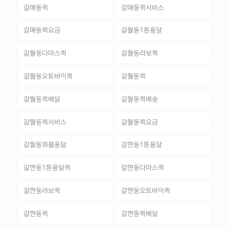
갈매동퀵
갈매동퀵서비스
갈매동퀵요금
갈월동1톤용달
갈월동다마스퀵
갈월동라보퀵
갈월동오토바이퀵
갈월동퀵
갈월동퀵배달
갈월동퀵배송
갈월동퀵서비스
갈월동퀵요금
갈월동화물용달
갈현동1톤용달
갈현동1톤용달퀵
갈현동다마스퀵
갈현동라보퀵
갈현동오토바이퀵
갈현동퀵
갈현동퀵배달