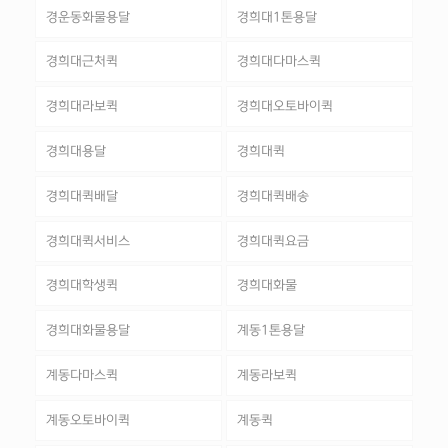
경운동화물용달
경희대1톤용달
경희대근처퀵
경희대다마스퀵
경희대라보퀵
경희대오토바이퀵
경희대용달
경희대퀵
경희대퀵배달
경희대퀵배송
경희대퀵서비스
경희대퀵요금
경희대학생퀵
경희대화물
경희대화물용달
계동1톤용달
계동다마스퀵
계동라보퀵
계동오토바이퀵
계동퀵