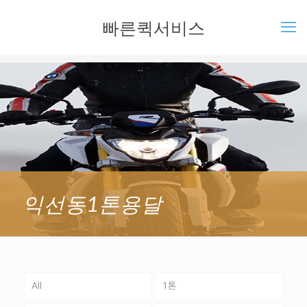
빠른퀵서비스
익선동1톤용달
All
1톤