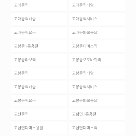
고매동퀵
고매동퀵배달
고매동퀵배송
고매동퀵서비스
고매동퀵요금
고매동화물용달
고봉동1톤용달
고봉동다마스퀵
고봉동라보퀵
고봉동오토바이퀵
고봉동퀵
고봉동퀵배달
고봉동퀵배송
고봉동퀵서비스
고봉동퀵요금
고봉동화물용달
고산동퀵
고삼면1톤용달
고삼면다마스용달
고삼면다마스퀵