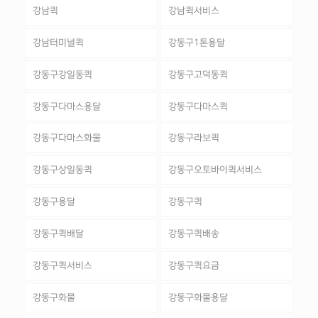
강남퀵
강남퀵서비스
강남터미널퀵
강동구1톤용달
강동구강일동퀵
강동구고덕동퀵
강동구다마스용달
강동구다마스퀵
강동구다마스화물
강동구라보퀵
강동구상일동퀵
강동구오토바이퀵서비스
강동구용달
강동구퀵
강동구퀵배달
강동구퀵배송
강동구퀵서비스
강동구퀵요금
강동구화물
강동구화물용달