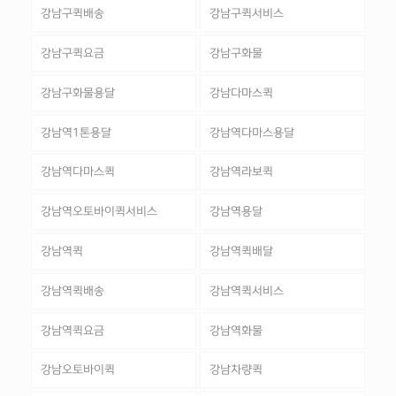
강남구퀵배송
강남구퀵서비스
강남구퀵요금
강남구화물
강남구화물용달
강남다마스퀵
강남역1톤용달
강남역다마스용달
강남역다마스퀵
강남역라보퀵
강남역오토바이퀵서비스
강남역용달
강남역퀵
강남역퀵배달
강남역퀵배송
강남역퀵서비스
강남역퀵요금
강남역화물
강남오토바이퀵
강남차량퀵