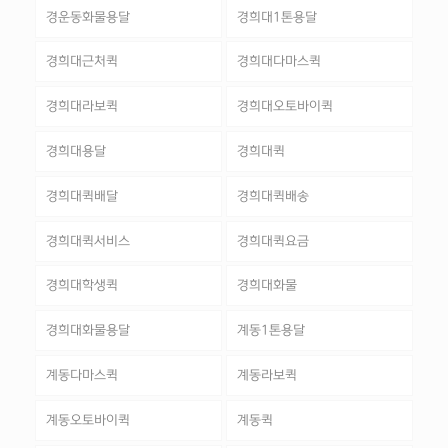
경운동화물용달
경희대1톤용달
경희대근처퀵
경희대다마스퀵
경희대라보퀵
경희대오토바이퀵
경희대용달
경희대퀵
경희대퀵배달
경희대퀵배송
경희대퀵서비스
경희대퀵요금
경희대학생퀵
경희대화물
경희대화물용달
계동1톤용달
계동다마스퀵
계동라보퀵
계동오토바이퀵
계동퀵