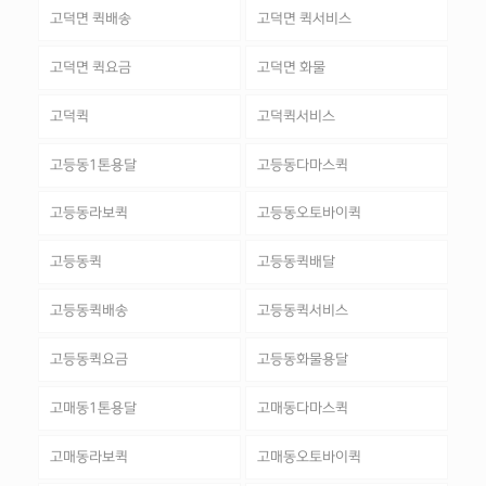
고덕면 퀵배송
고덕면 퀵서비스
고덕면 퀵요금
고덕면 화물
고덕퀵
고덕퀵서비스
고등동1톤용달
고등동다마스퀵
고등동라보퀵
고등동오토바이퀵
고등동퀵
고등동퀵배달
고등동퀵배송
고등동퀵서비스
고등동퀵요금
고등동화물용달
고매동1톤용달
고매동다마스퀵
고매동라보퀵
고매동오토바이퀵