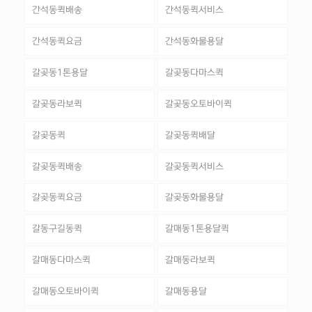
간석동퀵배송
간석동퀵서비스
간석동퀵요금
간석동화물용달
갈곶동1톤용달
갈곶동다마스퀵
갈곶동라보퀵
갈곶동오토바이퀵
갈곶동퀵
갈곶동퀵배달
갈곶동퀵배송
갈곶동퀵서비스
갈곶동퀵요금
갈곶동화물용달
갈동구길동퀵
갈매동1톤용달퀵
갈매동다마스퀵
갈매동라보퀵
갈매동오토바이퀵
갈매동용달