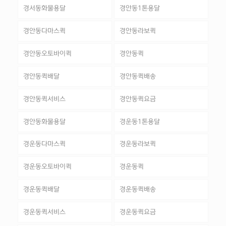
경서동화물용달
경안동1톤용달
경안동다마스퀵
경안동라보퀵
경안동오토바이퀵
경안동퀵
경안동퀵배달
경안동퀵배송
경안동퀵서비스
경안동퀵요금
경안동화물용달
경운동1톤용달
경운동다마스퀵
경운동라보퀵
경운동오토바이퀵
경운동퀵
경운동퀵배달
경운동퀵배송
경운동퀵서비스
경운동퀵요금