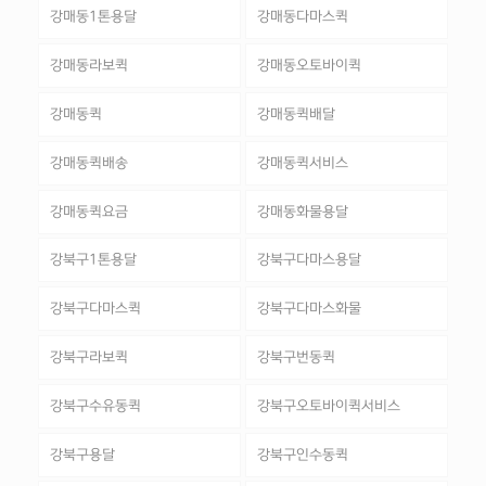
강매동1톤용달
강매동다마스퀵
강매동라보퀵
강매동오토바이퀵
강매동퀵
강매동퀵배달
강매동퀵배송
강매동퀵서비스
강매동퀵요금
강매동화물용달
강북구1톤용달
강북구다마스용달
강북구다마스퀵
강북구다마스화물
강북구라보퀵
강북구번동퀵
강북구수유동퀵
강북구오토바이퀵서비스
강북구용달
강북구인수동퀵