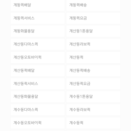
계동퀵배달
계동퀵배송
계동퀵서비스
계동퀵요금
계동화물용달
계산동1톤용달
계산동다마스퀵
계산동라보퀵
계산동오토바이퀵
계산동퀵
계산동퀵배달
계산동퀵배송
계산동퀵서비스
계산동퀵요금
계산동화물용달
계수동1톤용달
계수동다마스퀵
계수동라보퀵
계수동오토바이퀵
계수동퀵