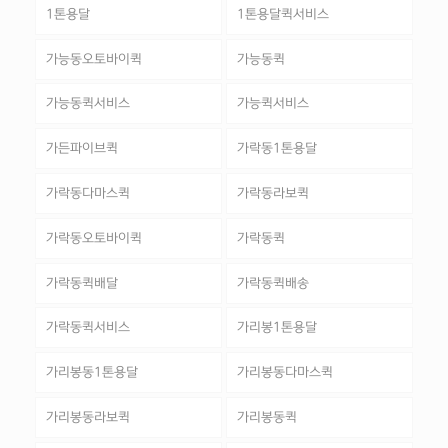
1톤용달
1톤용달퀵서비스
가능동오토바이퀵
가능동퀵
가능동퀵서비스
가능퀵서비스
가든파이브퀵
가락동1톤용달
가락동다마스퀵
가락동라보퀵
가락동오토바이퀵
가락동퀵
가락동퀵배달
가락동퀵배송
가락동퀵서비스
가리봉1톤용달
가리봉동1톤용달
가리봉동다마스퀵
가리봉동라보퀵
가리봉동퀵