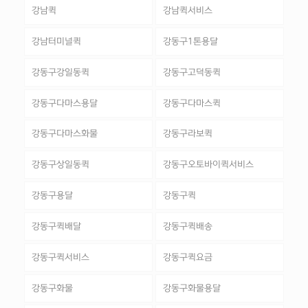
강남퀵
강남퀵서비스
강남터미널퀵
강동구1톤용달
강동구강일동퀵
강동구고덕동퀵
강동구다마스용달
강동구다마스퀵
강동구다마스화물
강동구라보퀵
강동구상일동퀵
강동구오토바이퀵서비스
강동구용달
강동구퀵
강동구퀵배달
강동구퀵배송
강동구퀵서비스
강동구퀵요금
강동구화물
강동구화물용달