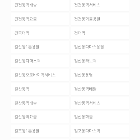
건건동퀵배송
건건동퀵서비스
건건동퀵요금
건건동화물용달
건국대퀵
건대퀵
걸산동1톤용달
걸산동다마스용달
걸산동다마스퀵
걸산동라보퀵
걸산동오토바이퀵서비스
걸산동용달
걸산동퀵
걸산동퀵배달
걸산동퀵배송
걸산동퀵서비스
걸산동퀵요금
걸산동화물
걸포동1톤용달
걸포동다마스퀵