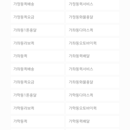
가정동퀵배송
가정동퀵서비스
가정동퀵요금
가정동화물용달
가좌동1톤용달
가좌동다마스퀵
가좌동라보퀵
가좌동오토바이퀵
가좌동퀵
가좌동퀵배달
가좌동퀵배송
가좌동퀵서비스
가좌동퀵요금
가좌동화물용달
가학동1톤용달
가학동다마스퀵
가학동라보퀵
가학동오토바이퀵
가학동퀵
가학동퀵배달