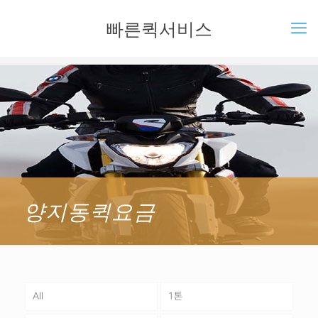
빠른퀵서비스
양지동퀵요금
All
1톤