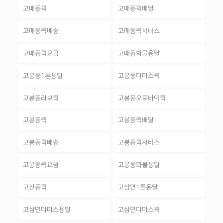
고매동퀵
고매동퀵배달
고매동퀵배송
고매동퀵서비스
고매동퀵요금
고매동화물용달
고봉동1톤용달
고봉동다마스퀵
고봉동라보퀵
고봉동오토바이퀵
고봉동퀵
고봉동퀵배달
고봉동퀵배송
고봉동퀵서비스
고봉동퀵요금
고봉동화물용달
고산동퀵
고삼면1톤용달
고삼면다마스용달
고삼면다마스퀵