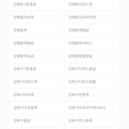
강매동1톤용달
강매동다마스퀵
강매동라보퀵
강매동오토바이퀵
강매동퀵
강매동퀵배달
강매동퀵배송
강매동퀵서비스
강매동퀵요금
강매동화물용달
강북구1톤용달
강북구다마스용달
강북구다마스퀵
강북구다마스화물
강북구라보퀵
강북구번동퀵
강북구수유동퀵
강북구오토바이퀵서비스
강북구용달
강북구인수동퀵