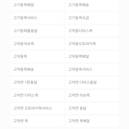
고기동퀵배달
고기동퀵배송
고기동퀵서비스
고기동퀵요금
고기동화물용달
고덕동다마스퀵
고덕동라보퀵
고덕동오토바이퀵
고덕동퀵
고덕동퀵배달
고덕동퀵배송
고덕동퀵서비스
고덕면 1톤용달
고덕면 다마스용달
고덕면 다마스퀵
고덕면 라보퀵
고덕면 오토바이퀵서비스
고덕면 용달
고덕면 퀵
고덕면 퀵배달