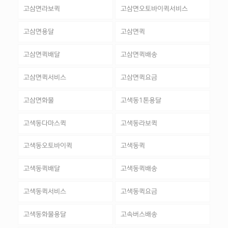
고삼면라보퀵
고삼면오토바이퀵서비스
고삼면용달
고삼면퀵
고삼면퀵배달
고삼면퀵배송
고삼면퀵서비스
고삼면퀵요금
고삼면화물
고색동1톤용달
고색동다마스퀵
고색동라보퀵
고색동오토바이퀵
고색동퀵
고색동퀵배달
고색동퀵배송
고색동퀵서비스
고색동퀵요금
고색동화물용달
고속버스배송