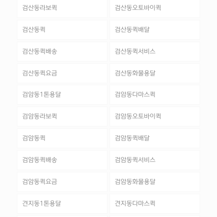
검산동라보퀵
검산동오토바이퀵
검산동퀵
검산동퀵배달
검산동퀵배송
검산동퀵서비스
검산동퀵요금
검산동화물용달
검암동1톤용달
검암동다마스퀵
검암동라보퀵
검암동오토바이퀵
검암동퀵
검암동퀵배달
검암동퀵배송
검암동퀵서비스
검암동퀵요금
검암동화물용달
견지동1톤용달
견지동다마스퀵