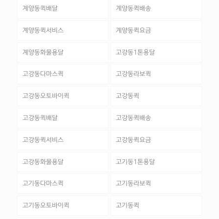
계양동퀵배달
계양동퀵배송
계양동퀵서비스
계양동퀵요금
계양동화물용달
고강동1톤용달
고강동다마스퀵
고강동라보퀵
고강동오토바이퀵
고강동퀵
고강동퀵배달
고강동퀵배송
고강동퀵서비스
고강동퀵요금
고강동화물용달
고기동1톤용달
고기동다마스퀵
고기동라보퀵
고기동오토바이퀵
고기동퀵