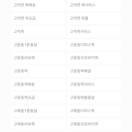
고덕면 퀵배송
고덕면 퀵서비스
고덕면 퀵요금
고덕면 화물
고덕퀵
고덕퀵서비스
고등동1톤용달
고등동다마스퀵
고등동라보퀵
고등동오토바이퀵
고등동퀵
고등동퀵배달
고등동퀵배송
고등동퀵서비스
고등동퀵요금
고등동화물용달
고매동1톤용달
고매동다마스퀵
고매동라보퀵
고매동오토바이퀵