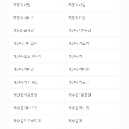
계동퀵배달
계동퀵배송
계동퀵서비스
계동퀵요금
계동화물용달
계산동1톤용달
계산동다마스퀵
계산동라보퀵
계산동오토바이퀵
계산동퀵
계산동퀵배달
계산동퀵배송
계산동퀵서비스
계산동퀵요금
계산동화물용달
계수동1톤용달
계수동다마스퀵
계수동라보퀵
계수동오토바이퀵
계수동퀵