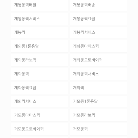
개봉동퀵배달
개봉동퀵배송
개봉동퀵서비스
개봉동퀵요금
개봉퀵
개봉퀵서비스
개화동1톤용달
개화동다마스퀵
개화동라보퀵
개화동오토바이퀵
개화동퀵
개화동퀵서비스
개화동퀵요금
개화퀵
개화퀵서비스
거모동1톤용달
거모동다마스퀵
거모동라보퀵
거모동오토바이퀵
거모동퀵