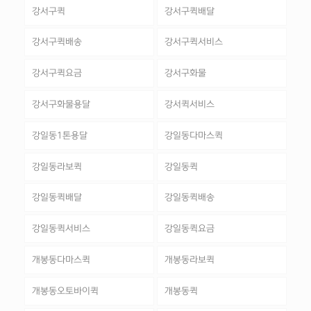
강서구퀵
강서구퀵배달
강서구퀵배송
강서구퀵서비스
강서구퀵요금
강서구화물
강서구화물용달
강서퀵서비스
강일동1톤용달
강일동다마스퀵
강일동라보퀵
강일동퀵
강일동퀵배달
강일동퀵배송
강일동퀵서비스
강일동퀵요금
개봉동다마스퀵
개봉동라보퀵
개봉동오토바이퀵
개봉동퀵