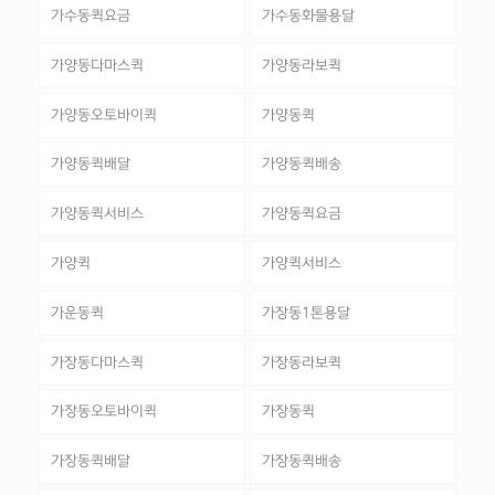
가수동퀵요금
가수동화물용달
가양동다마스퀵
가양동라보퀵
가양동오토바이퀵
가양동퀵
가양동퀵배달
가양동퀵배송
가양동퀵서비스
가양동퀵요금
가양퀵
가양퀵서비스
가운동퀵
가장동1톤용달
가장동다마스퀵
가장동라보퀵
가장동오토바이퀵
가장동퀵
가장동퀵배달
가장동퀵배송