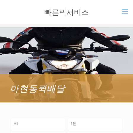
빠른퀵서비스
아현동퀵배달
All
1톤