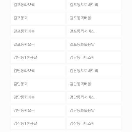
걸포동라보퀵
걸포동오토바이퀵
걸포동퀵
걸포동퀵배달
걸포동퀵배송
걸포동퀵서비스
걸포동퀵요금
걸포동화물용달
검단동1톤용달
검단동다마스퀵
검단동라보퀵
검단동오토바이퀵
검단동퀵
검단동퀵배달
검단동퀵배송
검단동퀵서비스
검단동퀵요금
검단동화물용달
검산동1톤용달
검산동다마스퀵