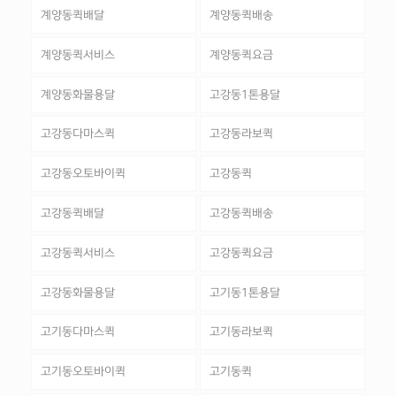
계양동퀵배달
계양동퀵배송
계양동퀵서비스
계양동퀵요금
계양동화물용달
고강동1톤용달
고강동다마스퀵
고강동라보퀵
고강동오토바이퀵
고강동퀵
고강동퀵배달
고강동퀵배송
고강동퀵서비스
고강동퀵요금
고강동화물용달
고기동1톤용달
고기동다마스퀵
고기동라보퀵
고기동오토바이퀵
고기동퀵