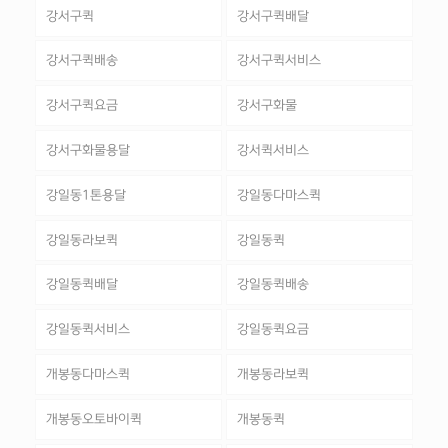
강서구퀵
강서구퀵배달
강서구퀵배송
강서구퀵서비스
강서구퀵요금
강서구화물
강서구화물용달
강서퀵서비스
강일동1톤용달
강일동다마스퀵
강일동라보퀵
강일동퀵
강일동퀵배달
강일동퀵배송
강일동퀵서비스
강일동퀵요금
개봉동다마스퀵
개봉동라보퀵
개봉동오토바이퀵
개봉동퀵