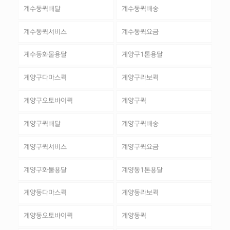
계수동퀵배달
계수동퀵배송
계수동퀵서비스
계수동퀵요금
계수동화물용달
계양구1톤용달
계양구다마스퀵
계양구라보퀵
계양구오토바이퀵
계양구퀵
계양구퀵배달
계양구퀵배송
계양구퀵서비스
계양구퀵요금
계양구화물용달
계양동1톤용달
계양동다마스퀵
계양동라보퀵
계양동오토바이퀵
계양동퀵