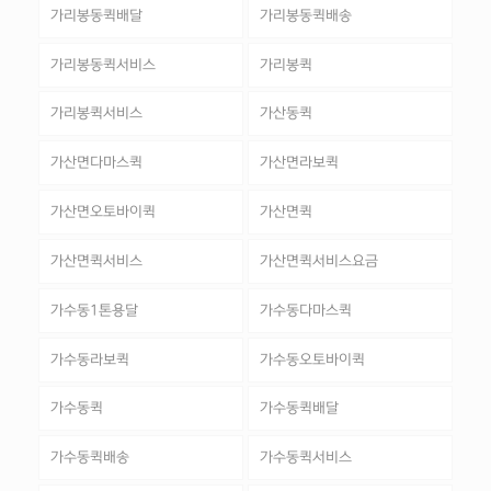
가리봉동퀵배달
가리봉동퀵배송
가리봉동퀵서비스
가리봉퀵
가리봉퀵서비스
가산동퀵
가산면다마스퀵
가산면라보퀵
가산면오토바이퀵
가산면퀵
가산면퀵서비스
가산면퀵서비스요금
가수동1톤용달
가수동다마스퀵
가수동라보퀵
가수동오토바이퀵
가수동퀵
가수동퀵배달
가수동퀵배송
가수동퀵서비스