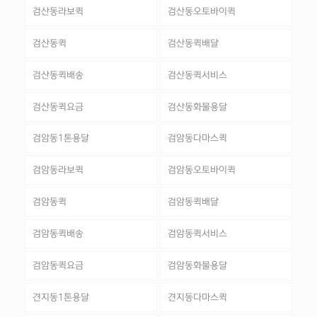
검산동라보퀵
검산동오토바이퀵
검산동퀵
검산동퀵배달
검산동퀵배송
검산동퀵서비스
검산동퀵요금
검산동화물용달
검암동1톤용달
검암동다마스퀵
검암동라보퀵
검암동오토바이퀵
검암동퀵
검암동퀵배달
검암동퀵배송
검암동퀵서비스
검암동퀵요금
검암동화물용달
견지동1톤용달
견지동다마스퀵