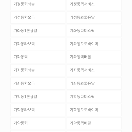
가정동퀵배송
가정동퀵서비스
가정동퀵요금
가정동화물용달
가좌동1톤용달
가좌동다마스퀵
가좌동라보퀵
가좌동오토바이퀵
가좌동퀵
가좌동퀵배달
가좌동퀵배송
가좌동퀵서비스
가좌동퀵요금
가좌동화물용달
가학동1톤용달
가학동다마스퀵
가학동라보퀵
가학동오토바이퀵
가학동퀵
가학동퀵배달