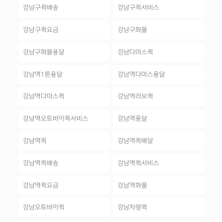
강남구퀵배송
강남구퀵서비스
강남구퀵요금
강남구화물
강남구화물용달
강남다마스퀵
강남역1톤용달
강남역다마스용달
강남역다마스퀵
강남역라보퀵
강남역오토바이퀵서비스
강남역용달
강남역퀵
강남역퀵배달
강남역퀵배송
강남역퀵서비스
강남역퀵요금
강남역화물
강남오토바이퀵
강남차량퀵