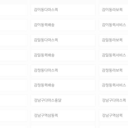
감이동다마스퀵
감이동라보퀵
감이동퀵배송
감이동퀵서비스
감일동다마스퀵
감일동라보퀵
감일동퀵배송
감일동퀵서비스
감정동다마스퀵
감정동라보퀵
감정동퀵배송
감정동퀵서비스
강남구다마스용달
강남구다마스퀵
강남구역삼동퀵
강남구역삼퀵