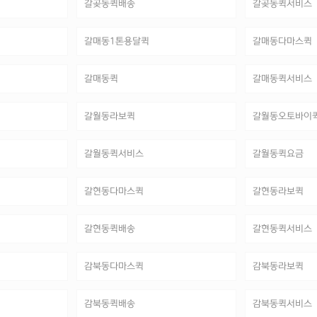
갈곶동퀵배송
갈곶동퀵서비스
갈매동1톤용달퀵
갈매동다마스퀵
갈매동퀵
갈매동퀵서비스
갈월동라보퀵
갈월동오토바이
갈월동퀵서비스
갈월동퀵요금
갈현동다마스퀵
갈현동라보퀵
갈현동퀵배송
갈현동퀵서비스
감북동다마스퀵
감북동라보퀵
감북동퀵배송
감북동퀵서비스