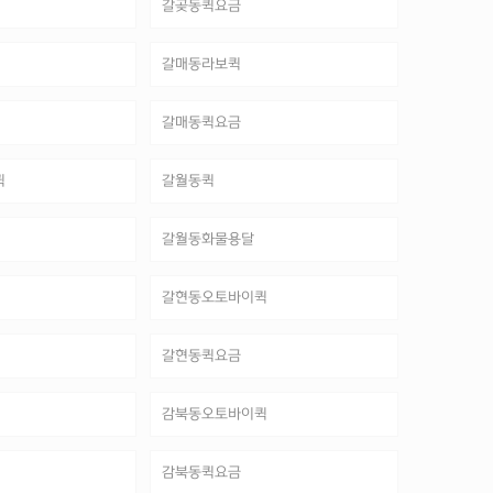
갈곶동퀵요금
갈매동라보퀵
갈매동퀵요금
퀵
갈월동퀵
갈월동화물용달
갈현동오토바이퀵
갈현동퀵요금
감북동오토바이퀵
감북동퀵요금