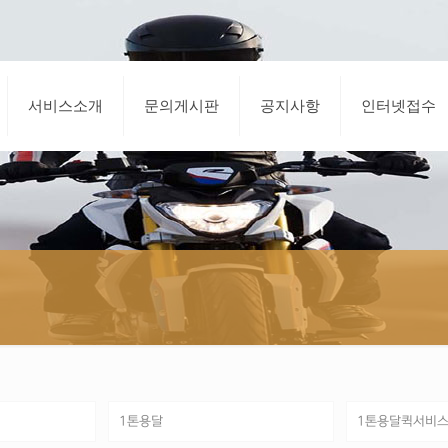
서비스소개
문의게시판
공지사항
인터넷접수
1톤용달
1톤용달퀵서비