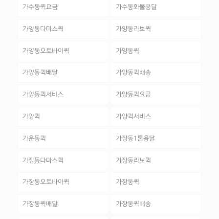
가수동퀵요금
가수동화물용달
가양동다마스퀵
가양동라보퀵
가양동오토바이퀵
가양동퀵
가양동퀵배달
가양동퀵배송
가양동퀵서비스
가양동퀵요금
가양퀵
가양퀵서비스
가운동퀵
가장동1톤용달
가장동다마스퀵
가장동라보퀵
가장동오토바이퀵
가장동퀵
가장동퀵배달
가장동퀵배송