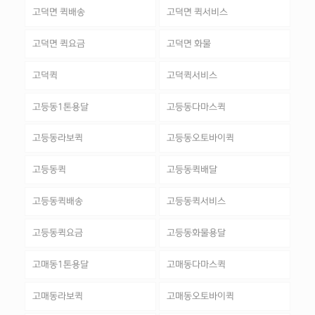
고덕면 퀵배송
고덕면 퀵서비스
고덕면 퀵요금
고덕면 화물
고덕퀵
고덕퀵서비스
고등동1톤용달
고등동다마스퀵
고등동라보퀵
고등동오토바이퀵
고등동퀵
고등동퀵배달
고등동퀵배송
고등동퀵서비스
고등동퀵요금
고등동화물용달
고매동1톤용달
고매동다마스퀵
고매동라보퀵
고매동오토바이퀵