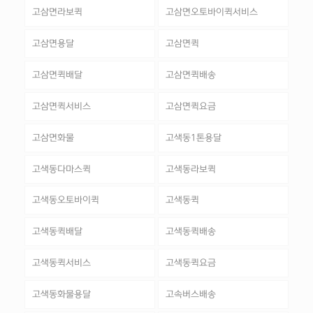
고삼면라보퀵
고삼면오토바이퀵서비스
고삼면용달
고삼면퀵
고삼면퀵배달
고삼면퀵배송
고삼면퀵서비스
고삼면퀵요금
고삼면화물
고색동1톤용달
고색동다마스퀵
고색동라보퀵
고색동오토바이퀵
고색동퀵
고색동퀵배달
고색동퀵배송
고색동퀵서비스
고색동퀵요금
고색동화물용달
고속버스배송