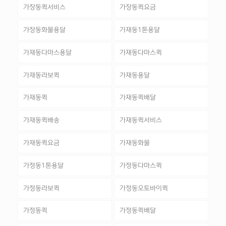
가장동퀵서비스
가장동퀵요금
가장동화물용달
가재동1톤용달
가재동다마스용달
가재동다마스퀵
가재동라보퀵
가재동용달
가재동퀵
가재동퀵배달
가재동퀵배송
가재동퀵서비스
가재동퀵요금
가재동화물
가정동1톤용달
가정동다마스퀵
가정동라보퀵
가정동오토바이퀵
가정동퀵
가정동퀵배달