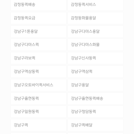
감정동퀵배송
감정동퀵서비스
감정동퀵요금
감정동화물용달
강남구1톤용달
강남구다마스용달
강남구다마스퀵
강남구다마스화물
강남구라보퀵
강남구신사동퀵
강남구역삼동퀵
강남구역삼퀵
강남구오토바이퀵서비스
강남구용달
강남구율현동퀵
강남구율현동퀵배송
강남구일원동퀵
강남구청담동퀵
강남구퀵
강남구퀵배달