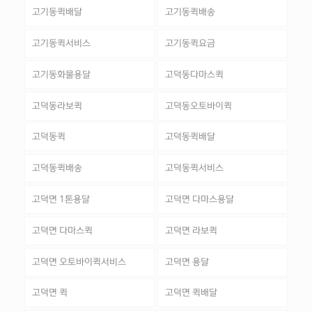
고기동퀵배달
고기동퀵배송
고기동퀵서비스
고기동퀵요금
고기동화물용달
고덕동다마스퀵
고덕동라보퀵
고덕동오토바이퀵
고덕동퀵
고덕동퀵배달
고덕동퀵배송
고덕동퀵서비스
고덕면 1톤용달
고덕면 다마스용달
고덕면 다마스퀵
고덕면 라보퀵
고덕면 오토바이퀵서비스
고덕면 용달
고덕면 퀵
고덕면 퀵배달