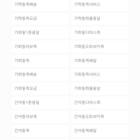
가학동퀵배송
가학동퀵서비스
가학동퀵요금
가학동화물용달
가회동1톤용달
가회동다마스퀵
가회동라보퀵
가회동오토바이퀵
가회동퀵
가회동퀵배달
가회동퀵배송
가회동퀵서비스
가회동퀵요금
가회동화물용달
간석동1톤용달
간석동다마스퀵
간석동라보퀵
간석동오토바이퀵
간석동퀵
간석동퀵배달