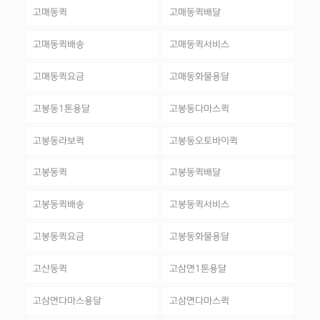
고매동퀵
고매동퀵배달
고매동퀵배송
고매동퀵서비스
고매동퀵요금
고매동화물용달
고봉동1톤용달
고봉동다마스퀵
고봉동라보퀵
고봉동오토바이퀵
고봉동퀵
고봉동퀵배달
고봉동퀵배송
고봉동퀵서비스
고봉동퀵요금
고봉동화물용달
고산동퀵
고삼면1톤용달
고삼면다마스용달
고삼면다마스퀵