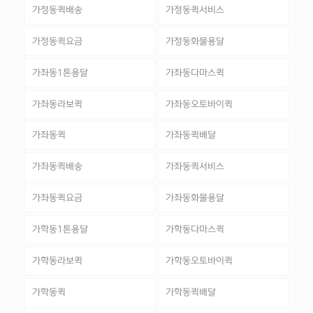
가정동퀵배송
가정동퀵서비스
가정동퀵요금
가정동화물용달
가좌동1톤용달
가좌동다마스퀵
가좌동라보퀵
가좌동오토바이퀵
가좌동퀵
가좌동퀵배달
가좌동퀵배송
가좌동퀵서비스
가좌동퀵요금
가좌동화물용달
가학동1톤용달
가학동다마스퀵
가학동라보퀵
가학동오토바이퀵
가학동퀵
가학동퀵배달