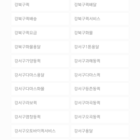
강북구퀵
강북구퀵배달
강북구퀵배송
강북구퀵서비스
강북구퀵요금
강북구화물
강북구화물용달
강서구1톤용달
강서구가양동퀵
강서구과해동퀵
강서구다마스용달
강서구다마스퀵
강서구다마스화물
강서구등촌동퀵
강서구라보퀵
강서구마곡동퀵
강서구염창동퀵
강서구오곡동퀵
강서구오토바이퀵서비스
강서구용달