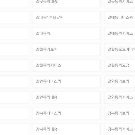
갈곶동퀵배송
갈곶동퀵서비스
갈매동1톤용달퀵
갈매동다마스퀵
갈매동퀵
갈매동퀵서비스
갈월동라보퀵
갈월동오토바이
갈월동퀵서비스
갈월동퀵요금
갈현동다마스퀵
갈현동라보퀵
갈현동퀵배송
갈현동퀵서비스
감북동다마스퀵
감북동라보퀵
감북동퀵배송
감북동퀵서비스