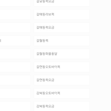
갈곶동퀵요금
갈매동라보퀵
갈매동퀵요금
퀵
갈월동퀵
갈월동화물용달
갈현동오토바이퀵
갈현동퀵요금
감북동오토바이퀵
감북동퀵요금