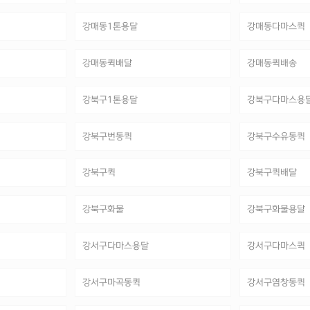
강매동1톤용달
강매동다마스퀵
강매동퀵배달
강매동퀵배송
강북구1톤용달
강북구다마스용
강북구번동퀵
강북구수유동퀵
강북구퀵
강북구퀵배달
강북구화물
강북구화물용달
강서구다마스용달
강서구다마스퀵
강서구마곡동퀵
강서구염창동퀵