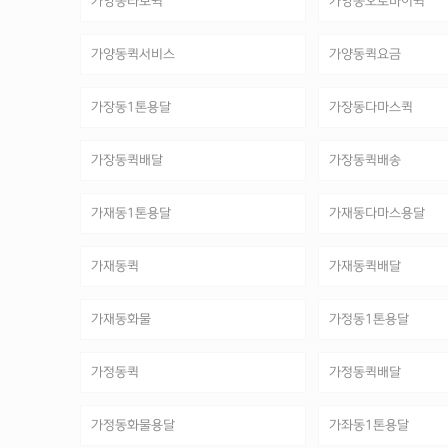
가양동라보퀵
가양동오토바이퀵
가양동퀵서비스
가양동퀵요금
가장동1톤용달
가장동다마스퀵
가장동퀵배달
가장동퀵배송
가재동1톤용달
가재동다마스용달
가재동퀵
가재동퀵배달
가재동화물
가정동1톤용달
가정동퀵
가정동퀵배달
가정동화물용달
가좌동1톤용달