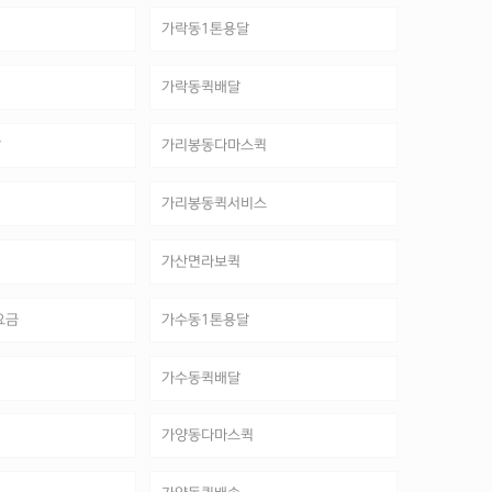
가락동1톤용달
가락동퀵배달
달
가리봉동다마스퀵
가리봉동퀵서비스
가산면라보퀵
요금
가수동1톤용달
가수동퀵배달
가양동다마스퀵