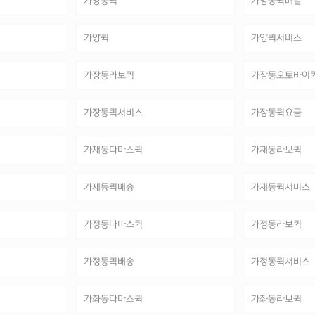
가양동퀵
가양동퀵배달
가양퀵
가양퀵서비스
가장동라보퀵
가장동오토바이
가장동퀵서비스
가장동퀵요금
가재동다마스퀵
가재동라보퀵
가재동퀵배송
가재동퀵서비스
가정동다마스퀵
가정동라보퀵
가정동퀵배송
가정동퀵서비스
가좌동다마스퀵
가좌동라보퀵