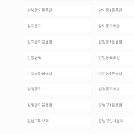
감북동화물용달
감이동1톤용달
감이동퀵
감이동퀵배달
감이동화물용달
감일동1톤용달
감일동퀵
감일동퀵배달
감일동화물용달
감정동1톤용달
감정동퀵
감정동퀵배달
감정동화물용달
강남구1톤용달
강남구라보퀵
강남구신사동퀵