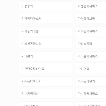
가능동퀵
가능동퀵서비스
가락동다마스퀵
가락동라보퀵
가락동퀵배송
가락동퀵서비스
가리봉동라보퀵
가리봉동퀵
가리봉퀵
가리봉퀵서비스
가산면오토바이퀵
가산면퀵
가수동다마스퀵
가수동라보퀵
가수동퀵배송
가수동퀵서비스