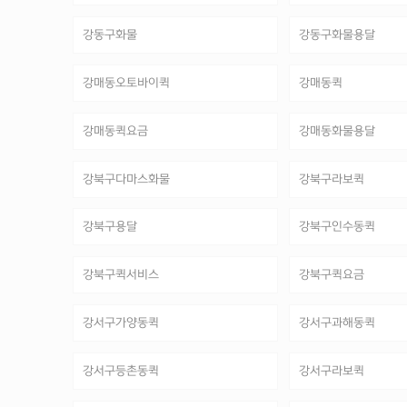
강동구화물
강동구화물용달
강매동오토바이퀵
강매동퀵
강매동퀵요금
강매동화물용달
강북구다마스화물
강북구라보퀵
강북구용달
강북구인수동퀵
강북구퀵서비스
강북구퀵요금
강서구가양동퀵
강서구과해동퀵
강서구등촌동퀵
강서구라보퀵