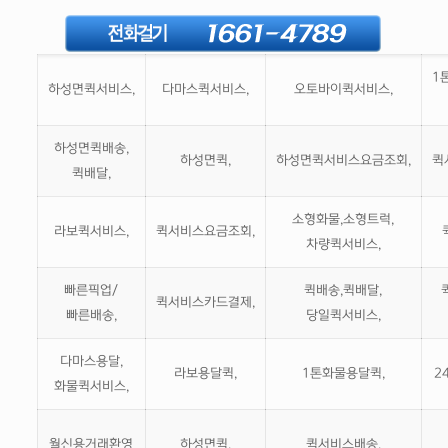
1
하성면퀵서비스,
다마스퀵서비스,
오토바이퀵서비스,
하성면퀵배송,
하성면퀵,
하성면퀵서비스요금조회,
퀵
퀵배달,
소형화물,소형트럭,
라보퀵서비스,
퀵서비스요금조회,
차량퀵서비스,
빠른픽업/
퀵배송,퀵배달,
퀵서비스카드결제,
빠른배송,
당일퀵서비스,
다마스용달,
라보용달퀵,
1톤화물용달퀵,
2
화물퀵서비스,
월신용거래환영
하성면퀵,
퀵서비스배송,