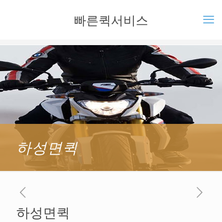
빠른퀵서비스
하성면퀵
하성면퀵