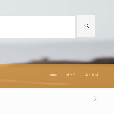
Home
미분류
옥길동퀵