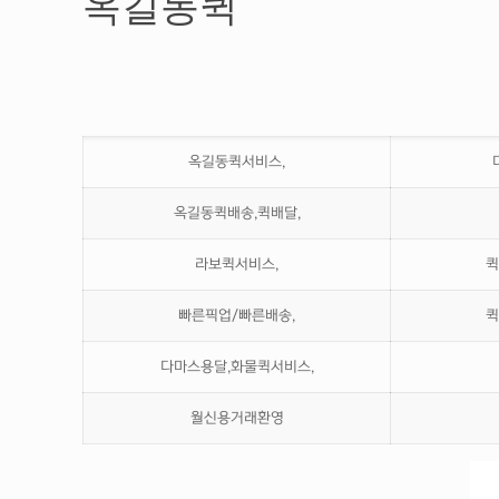
옥길동퀵
옥길동퀵서비스,
옥길동퀵배송,퀵배달,
라보퀵서비스,
퀵
빠른픽업/빠른배송,
퀵
다마스용달,화물퀵서비스,
월신용거래환영