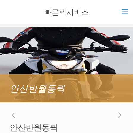
빠른퀵서비스
안산반월동퀵
안산반월동퀵