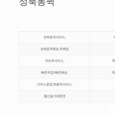
성북동퀵
성북동퀵서비스,
성북동퀵배송,퀵배달
라보퀵서비스,
퀵
빠른픽업/빠른배송,
퀵
다마스용달,화물퀵서비스,
월신용거래환영