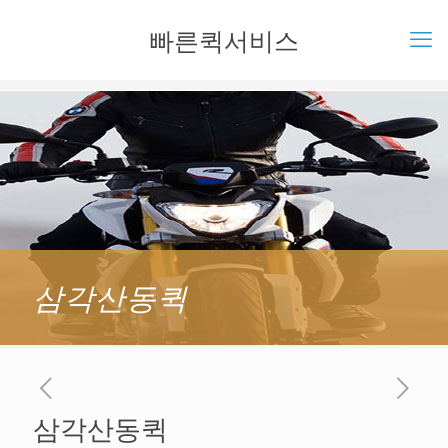
빠른퀵서비스
삼각산동퀵
삼각산동퀵