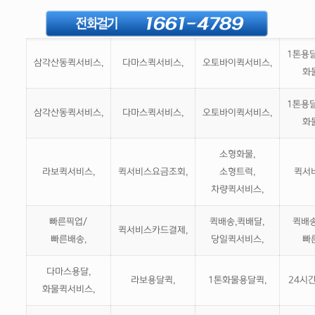
1톤용
삼각산동퀵서비스,
다마스퀵서비스,
오토바이퀵서비스,
화
1톤용
삼각산동퀵서비스,
다마스퀵서비스,
오토바이퀵서비스,
화
소형화물,
라보퀵서비스,
퀵서비스요금조회,
소형트럭,
퀵서
차량퀵서비스,
빠른픽업/
퀵배송,퀵배달,
퀵배송
퀵서비스카드결제,
빠른배송,
당일퀵서비스,
빠
다마스용달,
라보용달퀵,
1톤화물용달퀵,
24시
화물퀵서비스,