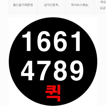
퀵요
월신용거래환영
삼각산동퀵,
퀵서비스배송,
요금