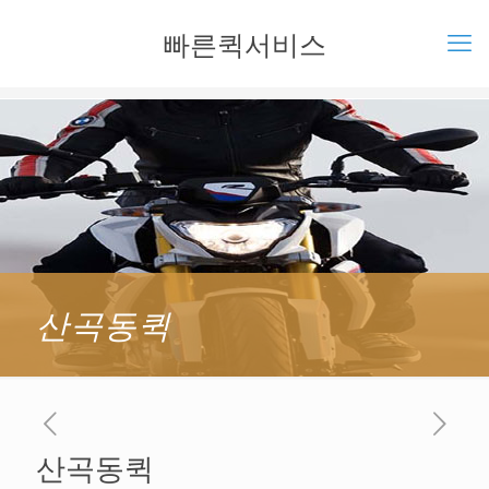
빠른퀵서비스
산곡동퀵
산곡동퀵