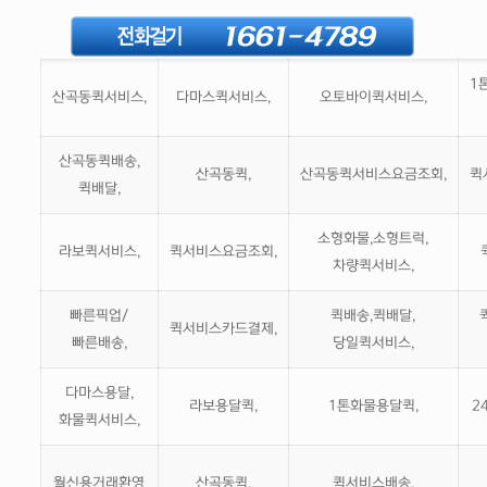
1
산곡동퀵서비스,
다마스퀵서비스,
오토바이퀵서비스,
산곡동퀵배송,
산곡동퀵,
산곡동퀵서비스요금조회,
퀵
퀵배달,
소형화물,소형트럭,
라보퀵서비스,
퀵서비스요금조회,
차량퀵서비스,
빠른픽업/
퀵배송,퀵배달,
퀵서비스카드결제,
빠른배송,
당일퀵서비스,
다마스용달,
라보용달퀵,
1톤화물용달퀵,
2
화물퀵서비스,
월신용거래환영
산곡동퀵,
퀵서비스배송,