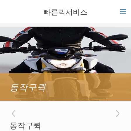
빠른퀵서비스
동작구퀵
동작구퀵