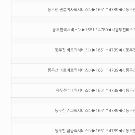
동두천 원룸이사퀵서비스▷▶1661 * 4789◀◁동두
동두천퀵서비스▷▶1661 * 4789◀◁동두천베
동두천 바로퀵서비스▷▶1661 * 4789◀◁동두천
동두천 바로바로퀵서비스▷▶1661 * 4789◀◁동두
동두천 1;1퀵서비스▷▶1661 * 4789◀◁동두천 
동두천 슈퍼퀵서비스▷▶1661 * 4789◀◁동두천
동두천 급송퀵서비스▷▶1661 * 4789◀◁동두천