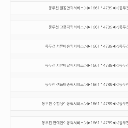
동두천 깔끔한퀵서비스▷▶1661 * 4789◀◁동두
동두천 고품격퀵서비스▷▶1661 * 4789◀◁동두
동두천 서류배송퀵서비스▷▶1661 * 4789◀◁동두
동두천 서류배달퀵서비스▷▶1661 * 4789◀◁동두
동두천 샘플배송퀵서비스▷▶1661 * 4789◀◁동두
동두천 수험생이동퀵서비스▷▶1661 * 4789◀◁동두
동두천 연예인이동퀵서비스▷▶1661 * 4789◀◁동두