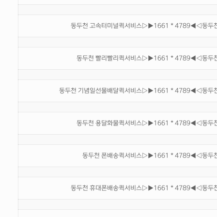
동두천 고속터미널퀵서비스▷▶1661 * 4789◀◁동두
동두천 빨리빨리퀵서비스▷▶1661 * 4789◀◁동두
동두천 기념일선물배달퀵서비스▷▶1661 * 4789◀◁동두
동두천 용달화물퀵서비스▷▶1661 * 4789◀◁동두
동두천 폰배송퀵서비스▷▶1661 * 4789◀◁동두
동두천 휴대폰배송퀵서비스▷▶1661 * 4789◀◁동두