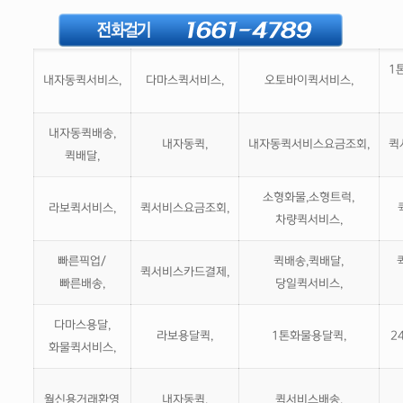
1
내자동퀵서비스,
다마스퀵서비스,
오토바이퀵서비스,
내자동퀵배송,
내자동퀵,
내자동퀵서비스요금조회,
퀵
퀵배달,
소형화물,소형트럭,
라보퀵서비스,
퀵서비스요금조회,
차량퀵서비스,
빠른픽업/
퀵배송,퀵배달,
퀵서비스카드결제,
빠른배송,
당일퀵서비스,
다마스용달,
라보용달퀵,
1톤화물용달퀵,
2
화물퀵서비스,
월신용거래환영
내자동퀵,
퀵서비스배송,